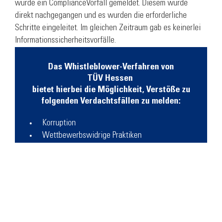
wurde ein Compliance­Vorfall gemeldet. Diesem wurde
direkt nachgegangen und es wurden die erforderliche
Schritte eingeleitet. Im gleichen Zeitraum gab es keinerlei
Informationssicherheitsvorfälle.
Das Whistleblower-Verfahren von
TÜV Hessen
bietet hierbei die Möglichkeit, Verstöße zu
folgenden Verdachtsfällen zu melden:
Korruption
Wettbewerbswidrige Praktiken
Schlechtes Informationsmanagement
Kinderarbeit, Zwangsarbeit, Menschenhandel
Mangelnde Diversität, Diskriminierung,
Belästigung
Verletzung von Menschenrechten externer
Stakeholder